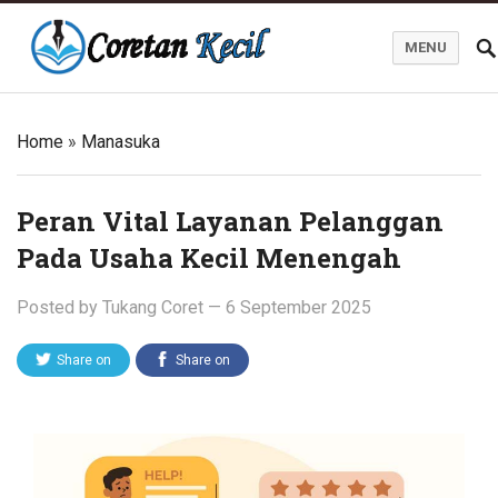
MENU
Coretan Kecil
Home
»
Manasuka
Peran Vital Layanan Pelanggan
Pada Usaha Kecil Menengah
Posted by
Tukang Coret
—
6 September 2025
Share on
Share on
Twitter
Facebook