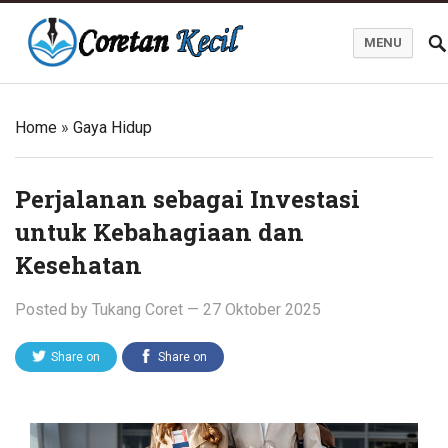
MENU
Coretan Kecil
Home
»
Gaya Hidup
Perjalanan sebagai Investasi
untuk Kebahagiaan dan
Kesehatan
Posted by
Tukang Coret
—
27 Oktober 2025
Share on
Share on
Twitter
Facebook