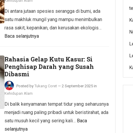
Kehidupan Alam
t
Di antara jutaan spesies serangga di bumi, ada
satu makhluk mungil yang mampu menimbulkan
K
rasa sakit, kepanikan, dan kerusakan ekologis…
N
Baca selanjutnya
L
L
Rahasia Gelap Kutu Kasur: Si
Penghisap Darah yang Susah
K
Dibasmi
Posted by
Tukang Coret
—
2 September 2025
in
Kehidupan Alam
Di balik kenyamanan tempat tidur yang seharusnya
menjadi ruang paling pribadi untuk beristirahat, ada
satu musuh kecil yang sering kali…
Baca
selanjutnya