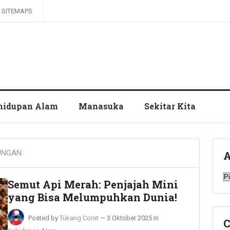
SITEMAPS
hidupan Alam
Manasuka
Sekitar Kita
UNGAN
A
A
Semut Api Merah: Penjajah Mini
yang Bisa Melumpuhkan Dunia!
Posted by
Tukang Coret
—
3 Oktober 2025
in
C