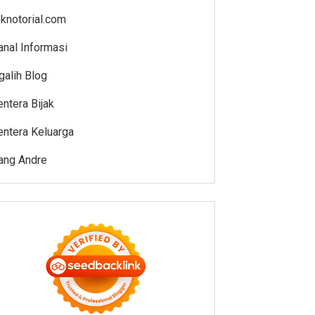
eknotorial.com
anal Informasi
galih Blog
entera Bijak
entera Keluarga
ang Andre