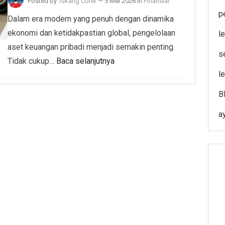
Posted by
Tukang Coret
—
5 Mei 2026
in
Finansial
p
Dalam era modern yang penuh dengan dinamika
ekonomi dan ketidakpastian global, pengelolaan
l
aset keuangan pribadi menjadi semakin penting.
s
Tidak cukup…
Baca selanjutnya
l
B
a