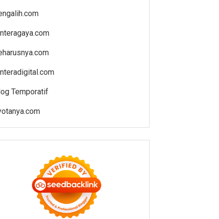
engalih.com
enteragaya.com
eharusnya.com
enteradigital.com
log Temporatif
yotanya.com