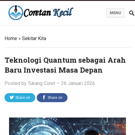
MENU
Coretan Kecil
Home
»
Sekitar Kita
Teknologi Quantum sebagai Arah
Baru Investasi Masa Depan
Posted by
Tukang Coret
—
26 Januari 2026
Share on
Share on
Twitter
Facebook